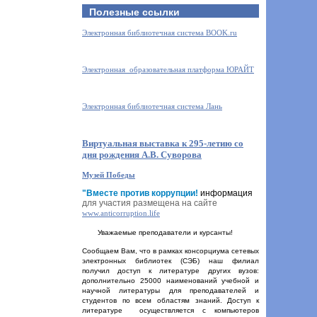
Полезные ссылки
Электронная библиотечная система BOOK.ru
Электронная образовательная платформа ЮРАЙТ
Электронная библиотечная система Лань
Виртуальная выставка к 295-летию со
дня рождения А.В. Суворова
Музей Победы
"Вместе против коррупции!
информация
для участия размещена на сайте
www.anticorruption.life
Уважаемые преподаватели и курсанты!
Сообщаем Вам, что в рамках консорциума сетевых
электронных библиотек (СЭБ) наш филиал
получил доступ к литературе других вузов:
дополнительно 25000 наименований учебной и
научной литературы для преподавателей и
студентов по всем областям знаний. Доступ к
литературе осуществляется с компьютеров