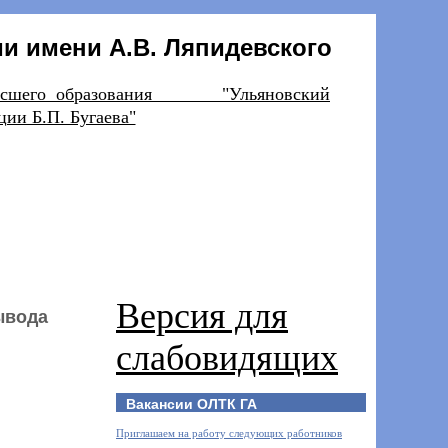
и имени А.В. Ляпидевского
ния высшего образования "Ульяновский
ии Б.П. Бугаева"
Версия для
ывода
слабовидящих
Вакансии ОЛТК ГА
Приглашаем на работу следующих работников