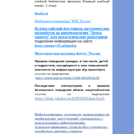
учебной библиотеки филиала (Главный учебный
корпус, 1 этаж)
ibooks.ru
Мобильное приложение "МЧС России"
Всероссийский фестиваль методических
разработок на кинопедагогике "Лента
памяти" для педагогических работников
подробная информация на сайте
https://memory45.su/kinofest
Международная выставка-форум "Россия"
Правила поведения граждан, в том числе, детей
и подростков, находящихся в зоне повышенной
опасности на инфраструктуре ж/д транспорта
ссылка на видеоролик
https://cloud.mail.ru/public/GNdF/dKQDX1kXP
Последствия электротравм и правила
безопасного поведения вблизи энергообъектов
ссылка на видеоролик
https://disk.yandex.ru/d/HYIJXJOuagJxuA
.
Информационные материалы, направленные на
профилактику преступлений, совершаемых с
использованием информационно-
телекоммуниционных технологий в аэропортах,
платформах интернет-сервисов