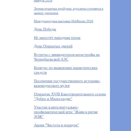
Выпуск 2026
Летная практика пройдена: курсанты готовятся к
защите дипломов
Международная выставка HeliRussia 2026
День Победы
Не заростёт народная тропа
День Открытых дверей
Встреча с ликвидатором катастрофы на
Чернобыльской АЭС
Конкурс по выявлению наркотических
средств
Посещение государственного историко-
краеведческого музея
Открытие XVIII Благотворительного сезона
"Добро и Милосердие"
Участие в интелектуально-
профилактической игре "Живи в ритме
ЗОЖ"
Акция "Чистота и порядок"