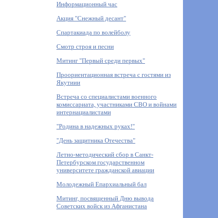
Информационный час
Акция "Снежный десант"
Спартакиада по волейболу
Смотр строя и песни
Митинг "Первый среди первых"
Проориентационная встреча с гостями из
Якутиии
Встреча со специалистами военного
комиссариата, участниками СВО и войнами
интернациалистами
"Родина в надежных руках!"
"День защитника Отечества"
Летно-методический сбор в Санкт-
Петербурском государственном
университете гражданской авиации
Молодежный Епархиальный бал
Митинг, посвященный Дню вывода
Советских войск из Афганистана