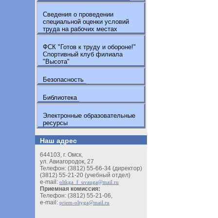
Сведения о проведении
специальной оценки условий
труда на рабочих местах
ФСК "Готов к труду и обороне!"
Спортивный клуб филиала
"Высота"
Безопасность
Библиотека
Электронные образовательные
ресурсы
Наш адрес
644103, г. Омск,
ул. Авиагородок, 27
Телефон: (3812) 55-66-34 (директор)
(3812) 55-21-20 (учебный отдел)
e-mail:
oltkga_f_uvauga@mail.ru
Приемная комиссия:
Телефон: (3812) 55-21-06,
e-mail:
priem-oltyga@mail.ru