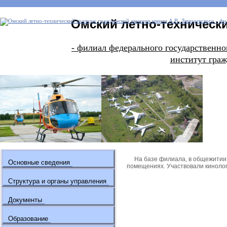
Омский летно-технически
- филиал федерального государстве
институт граж
На базе филиала, в общежитии п
Основные сведения
помещениях. Участвовали киноло
Структура и органы управления
Документы
Образование