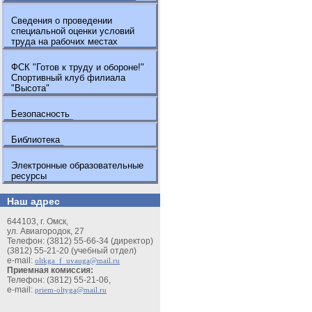
Сведения о проведении
специальной оценки условий
труда на рабочих местах
ФСК "Готов к труду и обороне!"
Спортивный клуб филиала
"Высота"
Безопасность
Библиотека
Электронные образовательные
ресурсы
Наш адрес
644103, г. Омск,
ул. Авиагородок, 27
Телефон: (3812) 55-66-34 (директор)
(3812) 55-21-20 (учебный отдел)
e-mail:
oltkga_f_uvauga@mail.ru
Приемная комиссия:
Телефон: (3812) 55-21-06,
e-mail:
priem-oltyga@mail.ru